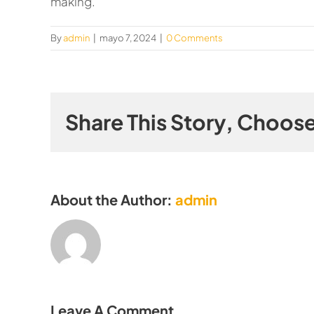
making.
By
admin
|
mayo 7, 2024
|
0 Comments
Share This Story, Choose
About the Author:
admin
Leave A Comment